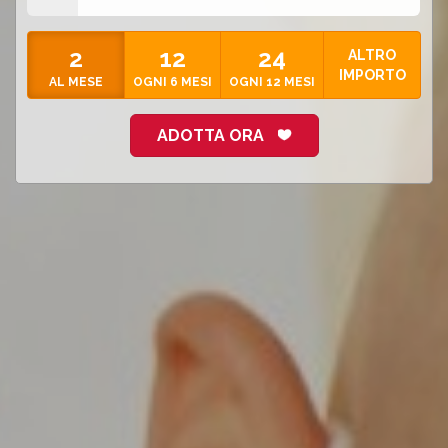
2
12
24
ALTRO
IMPORTO
AL MESE
OGNI 6 MESI
OGNI 12 MESI
ADOTTA ORA