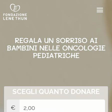
AIUTACI A MANTENERE
SEMPRE VIVO IL LORO
SORRISO
SCEGLI QUANTO DONARE
€